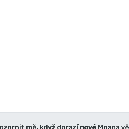
ozornit mě, když dorazí nové
Moana vě