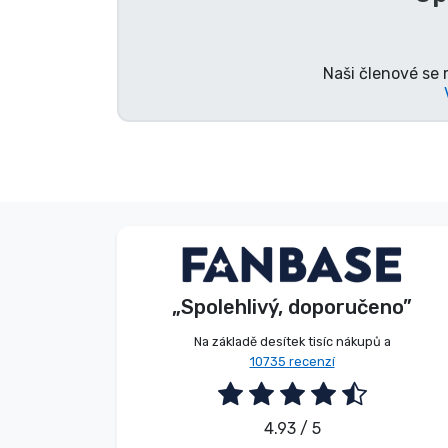
Značky
Naši členové se 
S. Kevin
Kupující
„Spolehlivý, doporučeno”
2026. 08. 07.
Na základě desítek tisíc nákupů a
10735 recenzí
4.93 / 5