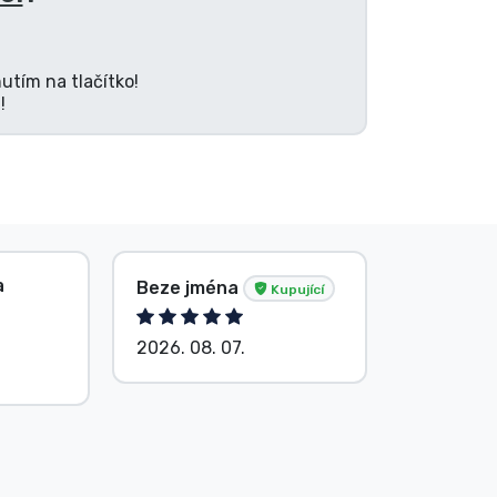
utím na tlačítko!
!
a
Beze jména
V. Éva
Kupující
2026. 08. 07.
2026. 08.