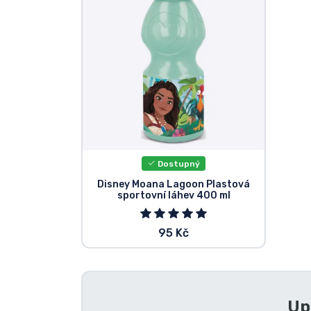
Seriálové věci
Filmové věci
Úžasné věci
Anime věci
Dostupný
Hráčské věci
Disney Moana Lagoon Plastová
sportovní láhev 400 ml
Sportovní věci
95 Kč
Hudební věci
Up
Typy produktů