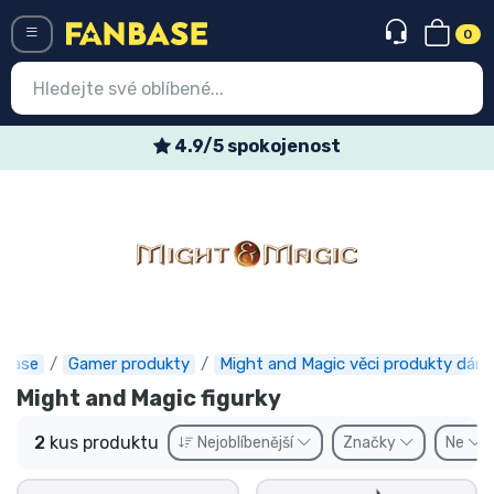
0
Menü
4.9/5 spokojenost
Vstup
Registrace
Nejnovější věci
Speciální nabídky
Expresní doručení
nbase
Gamer produkty
Might and Magic věci produkty dárk
Might and Magic figurky
Předobjednat
2
kus produktu
Nejoblíbenější
Značky
Ne
Outlet produkty