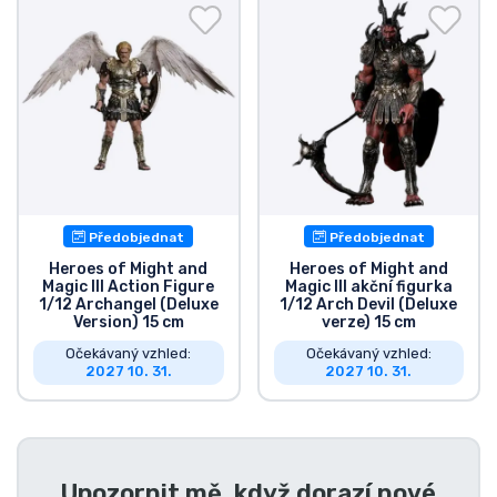
Doprava a platba
Seriálové věci
Filmové věci
Úžasné věci
Předobjednat
Předobjednat
Anime věci
Heroes of Might and
Heroes of Might and
Magic III Action Figure
Magic III akční figurka
1/12 Archangel (Deluxe
1/12 Arch Devil (Deluxe
Hráčské věci
Version) 15 cm
verze) 15 cm
Očekávaný vzhled:
Očekávaný vzhled:
2027 10. 31.
2027 10. 31.
Sportovní věci
Hudební věci
Upozornit mě, když dorazí nové