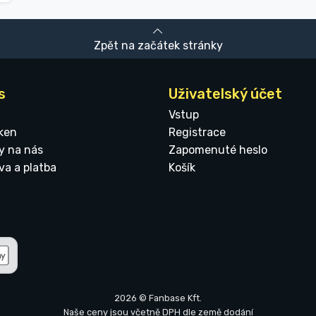
Zpět na začátek stránky
s
Uživatelský účet
Vstup
ken
Registrace
y na nás
Zapomenuté heslo
va a platba
Košík
2026 © Fanbase Kft.
Naše ceny jsou včetně DPH dle země dodání