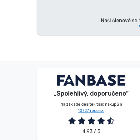
Značky
Naši členové se 
E. Hipságh
Kupující
„Spolehlivý, doporučeno”
2026. 08. 06.
Na základě desítek tisíc nákupů a
10727 recenzí
4.93 / 5