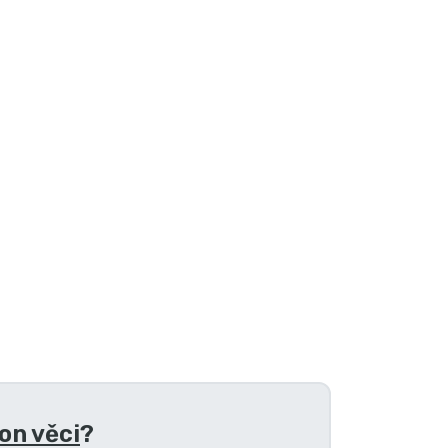
on věci
?