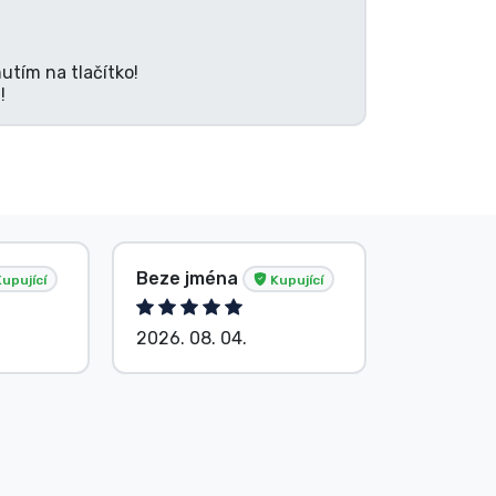
utím na tlačítko!
!
Beze jména
Beze jm
upující
Kupující
2026. 08. 04.
2026. 08.