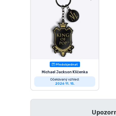
Seriálové věci
Filmové věci
Úžasné věci
Anime věci
Předobjednat
Hráčské věci
Michael Jackson Klíčenka
Očekávaný vzhled:
Sportovní věci
2026 11. 15.
Hudební věci
Upozorn
Typy produktů