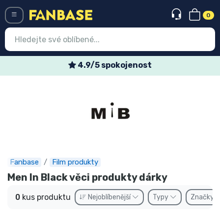
0
Menü
4.9/5 spokojenost
Vstup
Registrace
Nejnovější věci
Speciální nabídky
Expresní doručení
Fanbase
Film produkty
Men In Black věci produkty dárky
Předobjednat
0
kus produktu
Nejoblíbenější
Typy
Značky
Outlet produkty