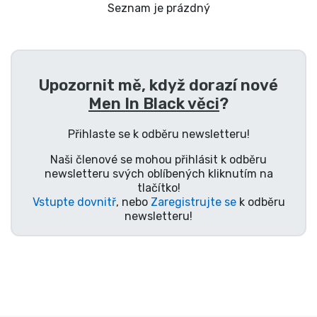
Doprava a platba
Seznam je prázdný
Seriálové věci
Upozornit mě, když dorazí nové
Filmové věci
Men In Black věci
?
Úžasné věci
Přihlaste se k odběru newsletteru!
Naši členové se mohou přihlásit k odběru
Anime věci
newsletteru svých oblíbených kliknutím na
tlačítko!
Vstupte dovnitř
, nebo
Zaregistrujte se
k odběru
Hráčské věci
newsletteru!
Sportovní věci
Hudební věci