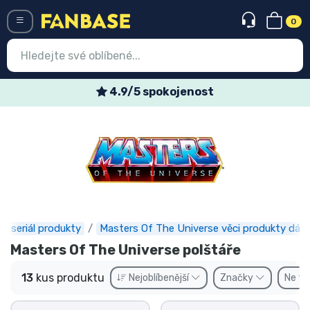
0
Menü
4.9/5 spokojenost
Vstup
Registrace
Nejnovější věci
Speciální nabídky
Expresní doručení
ní seriál produkty
Masters Of The Universe věci produkty dárk
Masters Of The Universe polštáře
Předobjednat
13
kus produktu
Nejoblíbenější
Značky
Ne
Outlet produkty