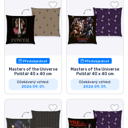
Doprava a platba
Seriálové věci
Filmové věci
Úžasné věci
Předobjednat
Předobjednat
Anime věci
Masters of the Universe
Masters of the Universe
Polštář 40 x 40 cm
Polštář 40 x 40 cm
Očekávaný vzhled:
Očekávaný vzhled:
Hráčské věci
2026 09. 01.
2026 09. 01.
Sportovní věci
Hudební věci