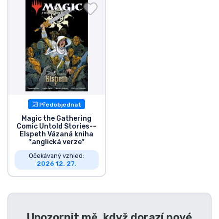
Doprava a platba
Seriálové věci
Filmové věci
Úžasné věci
Předobjednat
Anime věci
Magic the Gathering
Comic Untold Stories--
Elspeth Vázaná kniha
Hráčské věci
*anglická verze*
Očekávaný vzhled:
2026 12. 27.
Sportovní věci
Hudební věci
Upozornit mě, když dorazí nové