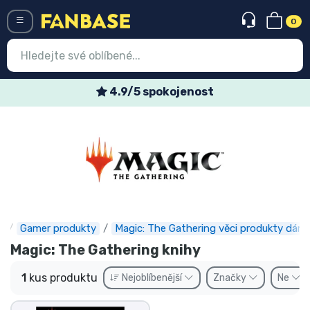
0
Menü
4.9/5 spokojenost
Vstup
Registrace
Nejnovější věci
Speciální nabídky
Expresní doručení
e
Gamer produkty
Magic: The Gathering věci produkty dárk
Magic: The Gathering knihy
Předobjednat
1
kus produktu
Nejoblíbenější
Značky
Ne
Outlet produkty