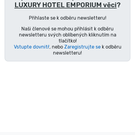
Doprava a platba
LUXURY HOTEL EMPORIUM věci
?
Přihlaste se k odběru newsletteru!
Seriálové věci
Naši členové se mohou přihlásit k odběru
newsletteru svých oblíbených kliknutím na
Filmové věci
tlačítko!
Vstupte dovnitř
, nebo
Zaregistrujte se
k odběru
newsletteru!
Úžasné věci
Anime věci
Hráčské věci
Sportovní věci
Hudební věci