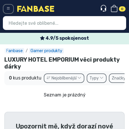
0
Menü
4.9/5 spokojenost
Fanbase
Gamer produkty
Vstup
Registrace
LUXURY HOTEL EMPORIUM věci produkty
dárky
Nejnovější věci
0
kus produktu
Nejoblíbenější
Typy
Značky
Speciální nabídky
Expresní doručení
Seznam je prázdný
Předobjednat
Outlet produkty
Upozornit mě, když dorazí nové