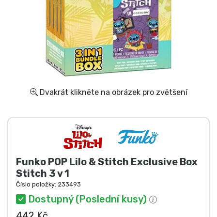
Doprava a platba
Seriálové věci
Filmové věci
Úžasné věci
Dvakrát klikněte na obrázek pro zvětšení
Anime věci
Hráčské věci
Funko POP Lilo & Stitch Exclusive Box
Sportovní věci
Stitch 3 v 1
Číslo položky:
233493
Hudební věci
Dostupný (Poslední kusy)
442 Kč