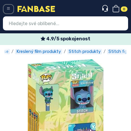
0
Menü
4.9/5 spokojenost
base
Kreslený film produkty
Stitch produkty
Stitch figu
Vstup
Registrace
Nejnovější věci
Speciální nabídky
Expresní doručení
Předobjednat
Outlet produkty