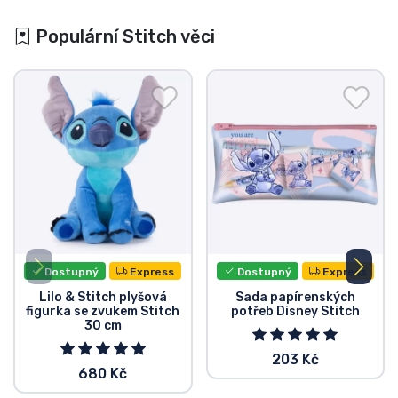
Populární Stitch věci
Dostupný
Express
Dostupný
Express
Lilo & Stitch plyšová
Sada papírenských
figurka se zvukem Stitch
potřeb Disney Stitch
30 cm
203 Kč
680 Kč