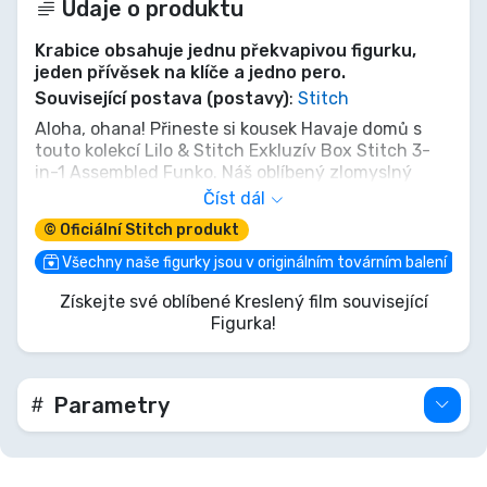
Údaje o produktu
Krabice obsahuje jednu překvapivou figurku,
jeden přívěsek na klíče a jedno pero.
Související postava (postavy)
:
Stitch
Aloha, ohana! Přineste si kousek Havaje domů s
touto kolekcí Lilo & Stitch Exkluzív Box Stitch 3-
in-1 Assembled Funko. Náš oblíbený zlomyslný
mimozemšťan je připraven na trojí zábavu –
Číst dál
figurku Pop!, přívěsek na klíče Pocket Pop! pro
© Oficiální Stitch produkt
dobrodružství a překvapení v mystery boxu, které
vám zaručeně rozbuší srdce jako starý dobrý
Všechny naše figurky jsou v originálním továrním balení
záchvat vzteku. Nenechte Stitche uniknout;
Získejte své oblíbené Kreslený film související
udělejte ho součástí své ohany ještě dnes!
Figurka!
Parametry