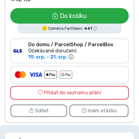
Typy produktů
Do košíku
Značky
Odměna FanToken:
441
Do domu / ParcelShop / ParcelBox
Očekávané doručení:
19. srp. - 21. srp.
Přidat do seznamu přání
Sdílet
mám otázku