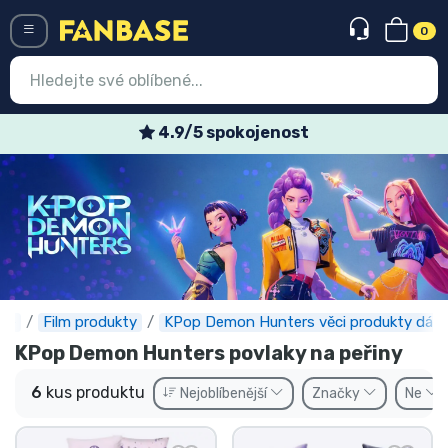
0
Menü
4.9/5 spokojenost
Vstup
Registrace
Nejnovější věci
Speciální nabídky
Expresní doručení
se
Film produkty
KPop Demon Hunters věci produkty dárk
KPop Demon Hunters povlaky na peřiny
Předobjednat
6
kus produktu
Nejoblíbenější
Značky
Ne
Outlet produkty