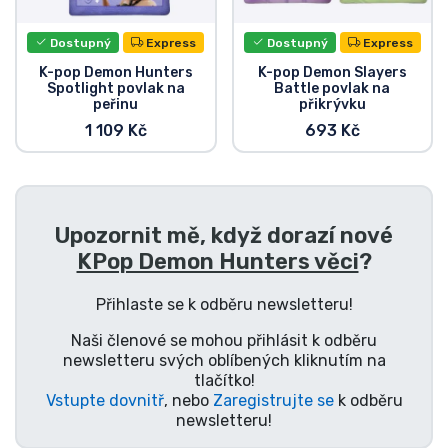
Dostupný
Express
Dostupný
Express
K-pop Demon Hunters
K-pop Demon Slayers
Spotlight povlak na
Battle povlak na
peřinu
přikrývku
1 109 Kč
693 Kč
Upozornit mě, když dorazí nové
KPop Demon Hunters věci
?
Přihlaste se k odběru newsletteru!
Naši členové se mohou přihlásit k odběru
newsletteru svých oblíbených kliknutím na
tlačítko!
Vstupte dovnitř
, nebo
Zaregistrujte se
k odběru
newsletteru!