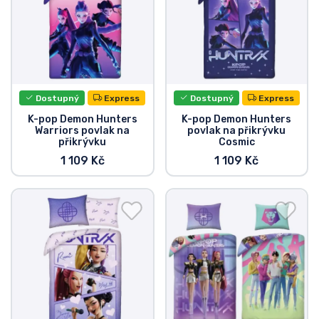
Typy produktů
Značky
Dostupný
Express
Dostupný
Express
K-pop Demon Hunters
K-pop Demon Hunters
Warriors povlak na
povlak na přikrývku
přikrývku
Cosmic
1 109 Kč
1 109 Kč