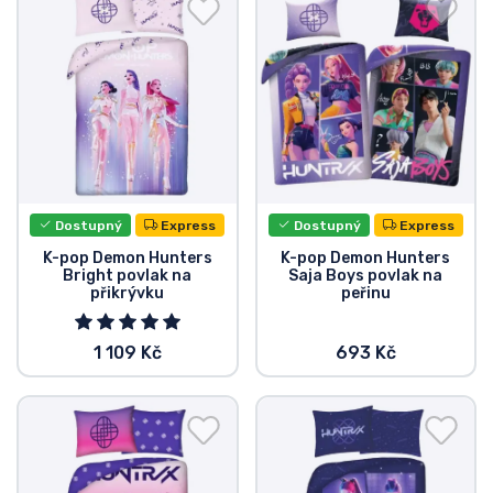
Doprava a platba
Seriálové věci
Filmové věci
Úžasné věci
Dostupný
Express
Dostupný
Express
Anime věci
K-pop Demon Hunters
K-pop Demon Hunters
Bright povlak na
Saja Boys povlak na
přikrývku
peřinu
Hráčské věci
1 109 Kč
693 Kč
Sportovní věci
Hudební věci