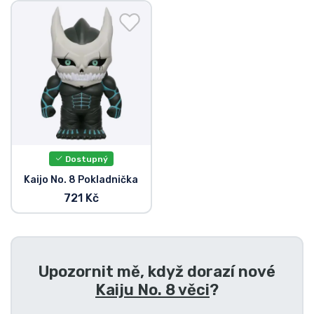
Doprava a platba
Seriálové věci
Filmové věci
Úžasné věci
Dostupný
Anime věci
Kaijo No. 8 Pokladnička
721 Kč
Hráčské věci
Sportovní věci
Upozornit mě, když dorazí nové
Hudební věci
Kaiju No. 8 věci
?