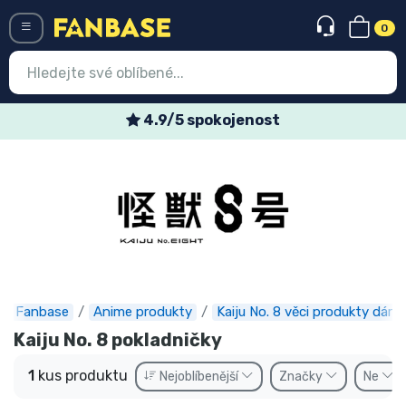
0
Menü
4.9/5 spokojenost
Vstup
Registrace
Nejnovější věci
Speciální nabídky
Expresní doručení
Fanbase
Anime produkty
Kaiju No. 8 věci produkty dárky
Předobjednat
Kaiju No. 8 pokladničky
Outlet produkty
1
kus produktu
Nejoblíbenější
Značky
Ne