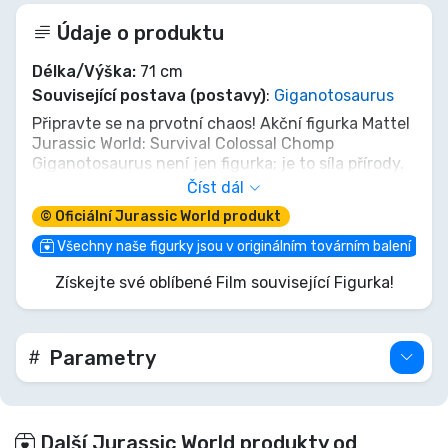
Údaje o produktu
Délka/Výška:
71 cm
Související postava (postavy)
:
Giganotosaurus
Připravte se na prvotní chaos! Akční figurka Mattel
Jurassic World: Survival Colossal Chomp
Giganotosaurus není jen figurka; je to síla přírody.
Tento 71 cm titán, se svým děsivým kousnutím a
Číst dál
impozantní přítomností, je připraven dominovat
© Oficiální Jurassic World produkt
vaší sbírce. Ciťte, jak se země třese, když vypustíte
nejvyššího predátora. Jen nepřežijte – podmaňte
Všechny naše figurky jsou v originálním továrním balení
si s tímto neuvěřitelným Giganotosaurusem!
Získejte své oblíbené Film související Figurka!
Parametry
Další Jurassic World produkty od