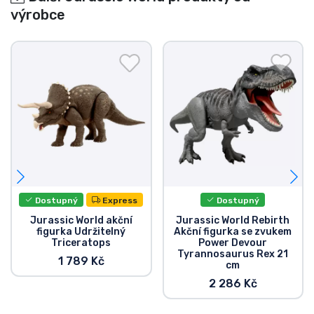
výrobce
Dostupný
Express
Dostupný
Jurassic World akční
Jurassic World Rebirth
figurka Udržitelný
Akční figurka se zvukem
Triceratops
Power Devour
Tyrannosaurus Rex 21
1 789 Kč
cm
2 286 Kč