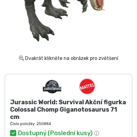
Doprava a platba
Seriálové věci
Filmové věci
Úžasné věci
Dvakrát klikněte na obrázek pro zvětšení
Anime věci
Hráčské věci
Jurassic World: Survival Akční figurka
Sportovní věci
Colossal Chomp Giganotosaurus 71
cm
Hudební věci
Číslo položky:
250884
Dostupný (Poslední kusy)