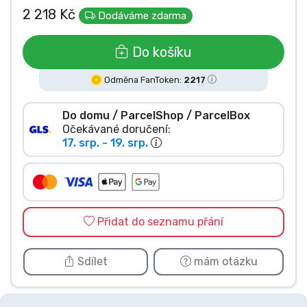
2 218 Kč
Dodáváme zdarma
Typy produktů
Do košíku
Značky
Odměna FanToken:
2217
Do domu / ParcelShop / ParcelBox
Očekávané doručení:
17. srp. - 19. srp.
Přidat do seznamu přání
Sdílet
mám otázku