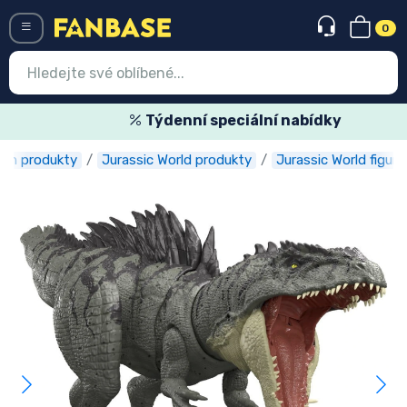
0
Menü
Týdenní speciální nabídky
ilm produkty
Jurassic World produkty
Jurassic World figurk
Vstup
Registrace
Nejnovější věci
Speciální nabídky
Expresní doručení
Předobjednat
Outlet produkty