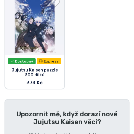
Doprava a platba
Seriálové věci
Filmové věci
Úžasné věci
Dostupný
Express
Anime věci
Jujutsu Kaisen puzzle
300 dílků
374 Kč
Hráčské věci
Sportovní věci
Upozornit mě, když dorazí nové
Hudební věci
Jujutsu Kaisen věci
?