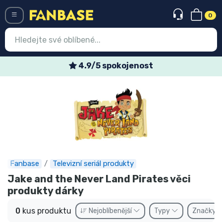
0
Menü
4.9/5 spokojenost
Vstup
Registrace
Nejnovější věci
Speciální nabídky
Expresní doručení
Fanbase
Televizní seriál produkty
Jake and the Never Land Pirates věci
Předobjednat
produkty dárky
Outlet produkty
0
kus produktu
Nejoblíbenější
Typy
Značky