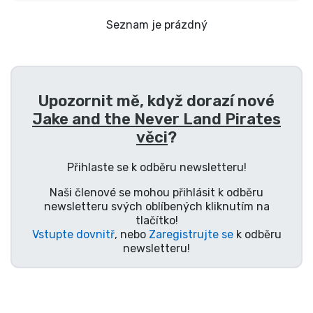
Doprava a platba
Seznam je prázdný
Seriálové věci
Filmové věci
Upozornit mě, když dorazí nové
Jake and the Never Land Pirates
Úžasné věci
věci
?
Anime věci
Přihlaste se k odběru newsletteru!
Naši členové se mohou přihlásit k odběru
Hráčské věci
newsletteru svých oblíbených kliknutím na
tlačítko!
Vstupte dovnitř
, nebo
Zaregistrujte se
k odběru
Sportovní věci
newsletteru!
Hudební věci