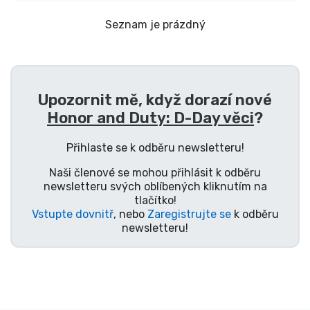
Doprava a platba
Seznam je prázdný
Seriálové věci
Filmové věci
Upozornit mě, když dorazí nové
Honor and Duty: D-Day věci
?
Úžasné věci
Přihlaste se k odběru newsletteru!
Anime věci
Naši členové se mohou přihlásit k odběru
newsletteru svých oblíbených kliknutím na
tlačítko!
Hráčské věci
Vstupte dovnitř
, nebo
Zaregistrujte se
k odběru
newsletteru!
Sportovní věci
Hudební věci