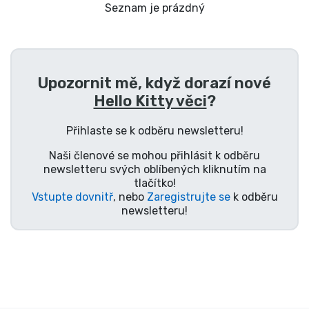
Doprava a platba
Seznam je prázdný
Seriálové věci
Upozornit mě, když dorazí nové
Filmové věci
Hello Kitty věci
?
Úžasné věci
Přihlaste se k odběru newsletteru!
Naši členové se mohou přihlásit k odběru
Anime věci
newsletteru svých oblíbených kliknutím na
tlačítko!
Vstupte dovnitř
, nebo
Zaregistrujte se
k odběru
Hráčské věci
newsletteru!
Sportovní věci
Hudební věci