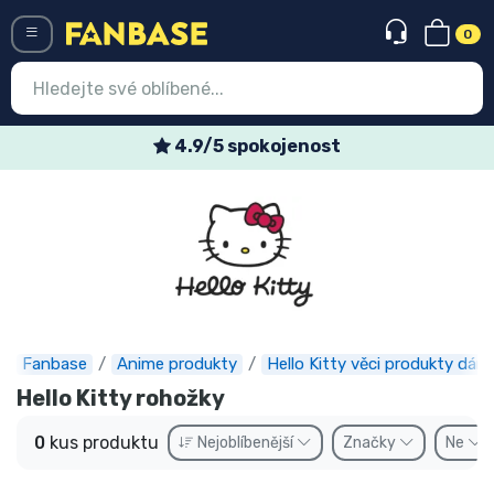
0
Menü
4.9/5 spokojenost
Vstup
Registrace
Nejnovější věci
Speciální nabídky
Expresní doručení
Fanbase
Anime produkty
Hello Kitty věci produkty dárk
Hello Kitty rohožky
Předobjednat
0
kus produktu
Nejoblíbenější
Značky
Ne
Outlet produkty