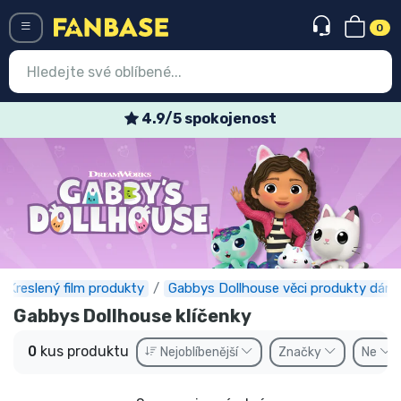
0
Menü
4.9/5 spokojenost
Vstup
Registrace
Nejnovější věci
Speciální nabídky
Expresní doručení
Kreslený film produkty
Gabbys Dollhouse věci produkty dárk
Gabbys Dollhouse klíčenky
Předobjednat
0
kus produktu
Nejoblíbenější
Značky
Ne
Outlet produkty