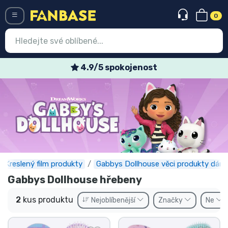
0
Menü
4.9/5 spokojenost
Vstup
Registrace
Nejnovější věci
Speciální nabídky
Expresní doručení
Kreslený film produkty
Gabbys Dollhouse věci produkty dárk
Gabbys Dollhouse hřebeny
Předobjednat
2
kus produktu
Nejoblíbenější
Značky
Ne
Outlet produkty