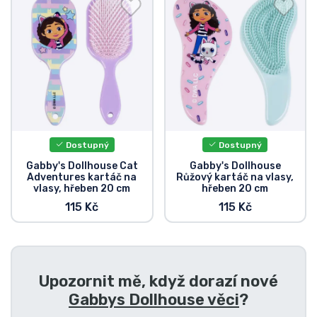
Doprava a platba
Seriálové věci
Filmové věci
Úžasné věci
Dostupný
Dostupný
Anime věci
Gabby's Dollhouse Cat
Gabby's Dollhouse
Adventures kartáč na
Růžový kartáč na vlasy,
vlasy, hřeben 20 cm
hřeben 20 cm
Hráčské věci
115 Kč
115 Kč
Sportovní věci
Upozornit mě, když dorazí nové
Hudební věci
Gabbys Dollhouse věci
?