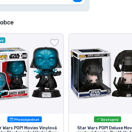
robce
vý
Předobjednat
Dostupný
r Wars POP! Movies Vinylová
Star Wars POP! Deluxe Mov