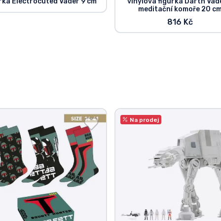
rka Electrocuted Vader 9 cm
vinylová figurka Darth Vad
meditační komoře 20 c
816 Kč
Na prodej