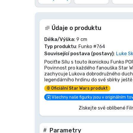
Značky
Údaje o produktu
Délka/Výška:
9 cm
Typ produktu
: Funko #764
Související postava (postavy)
:
Luke S
Pociťte Sílu s touto ikonickou Funko PO
Povinnost pro každého fanouška Star Wa
zachycuje Lukova dobrodružného ducha 
legendárního hrdinu do své sbírky ješt
© Oficiální Star Wars produkt
Všechny naše figurky jsou v originálním to
Získejte své oblíbené Fil
Parametry