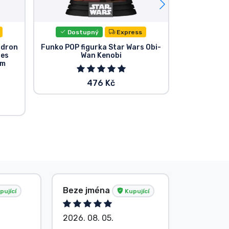
Dostupný
Express
Dost
adron
Funko POP figurka Star Wars Obi-
Star Wars
res
Wan Kenobi
Dook
cm
476 Kč
Beze jména
Beze jm
pující
Kupující
2026. 08. 05.
2026. 08.