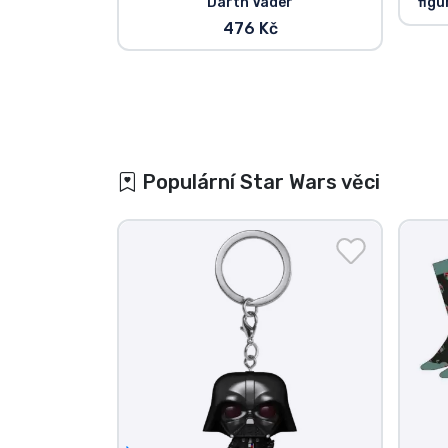
Darth Vader
figu
476 Kč
Populární Star Wars věci