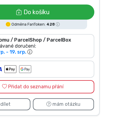
Do košíku
Odměna FanToken:
428
omu / ParcelShop / ParcelBox
ávané doručení:
rp. - 19. srp.
Přidat do seznamu přání
dílet
mám otázku