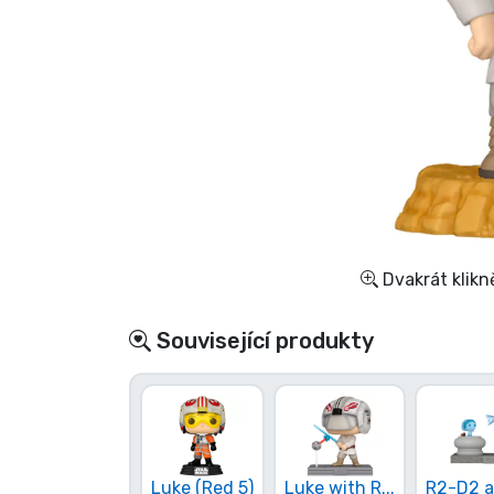
Seriálové věci
Filmové věci
Úžasné věci
Anime věci
Dvakrát klikn
Hráčské věci
Související produkty
Sportovní věci
Hudební věci
Typy produktů
Luke (Red 5)
Luke with R...
R2-D2 a