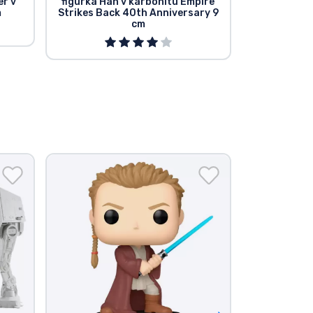
er v
figurka Han v karbonitu Empire
Deluxe vinyl
m
Strikes Back 40th Anniversary 9
Egg 
cm