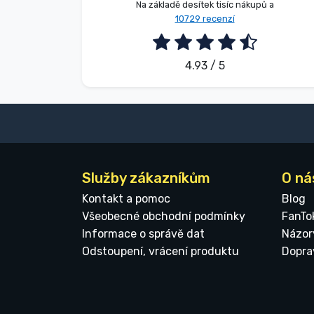
Na základě desítek tisíc nákupů a
10729 recenzí
4.93 / 5
Služby zákazníkům
O ná
Kontakt a pomoc
Blog
Všeobecné obchodní podmínky
FanTo
Informace o správě dat
Názor
Odstoupení, vrácení produktu
Dopra