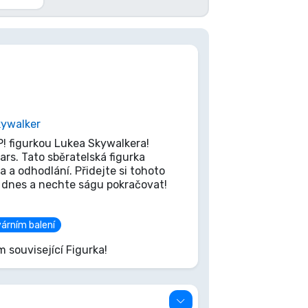
kywalker
P! figurkou Lukea Skywalkera!
rs. Tato sběratelská figurka
a odhodlání. Přidejte si tohoto
ě dnes a nechte ságu pokračovat!
várním balení
m související Figurka!