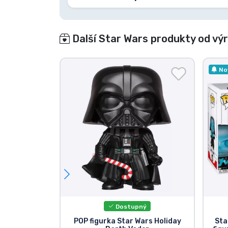
Další Star Wars produkty od vý
No
Dostupný
POP figurka Star Wars Holiday
Sta