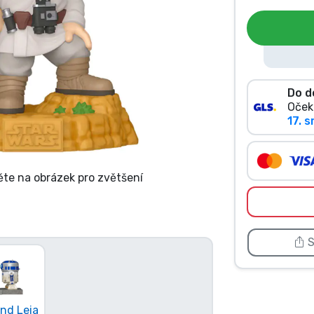
Do d
Oček
17. s
ěte na obrázek pro zvětšení
S
nd Leia