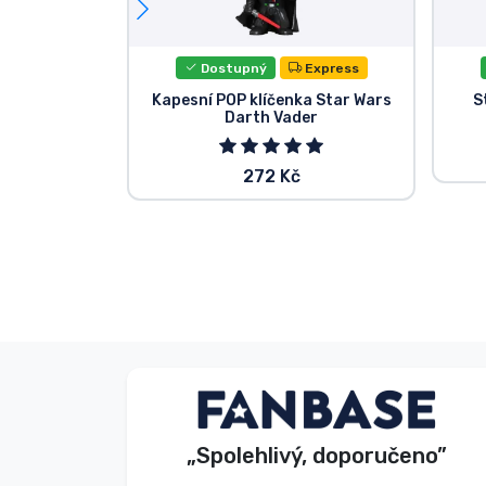
Dostupný
Express
Kapesní POP klíčenka Star Wars
S
Darth Vader
272 Kč
V. Éva
Kupující
„Spolehlivý, doporučeno”
2026. 08. 06.