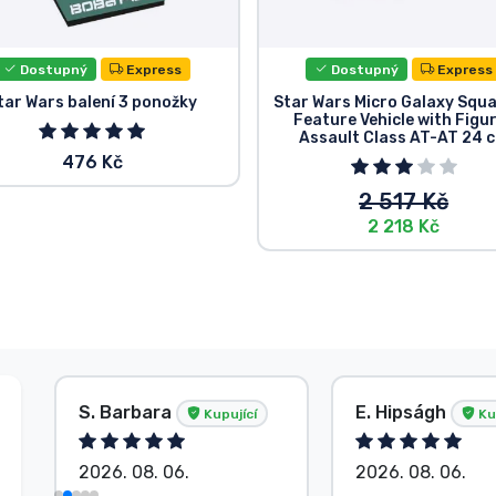
Dostupný
Express
Dostupný
Express
tar Wars balení 3 ponožky
Star Wars Micro Galaxy Squ
Feature Vehicle with Figu
Assault Class AT-AT 24 
476 Kč
2 517 Kč
2 218 Kč
S. Barbara
E. Hipságh
Kupující
Ku
2026. 08. 06.
2026. 08. 06.