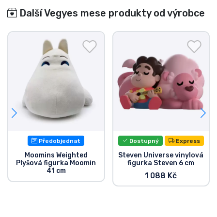
Další Vegyes mese produkty od výrobce
Flow je animovaný film režírovaný Gintsem
Zilbalodisem a napsaný Zilbalodisem a Matissem
Kazou. Produkce trvala přes 4 roky a film je
kompletně animován v Blenderu, sleduje kočku,
která se snaží přežít postapokalyptický svět spolu s
dalšími zvířaty, zatímco hladina vody stále stoupá.
Předobjednat
Dostupný
Express
Moomins Weighted
Steven Universe vinylová
Plyšová figurka Moomin
figurka Steven 6 cm
41 cm
1 088 Kč