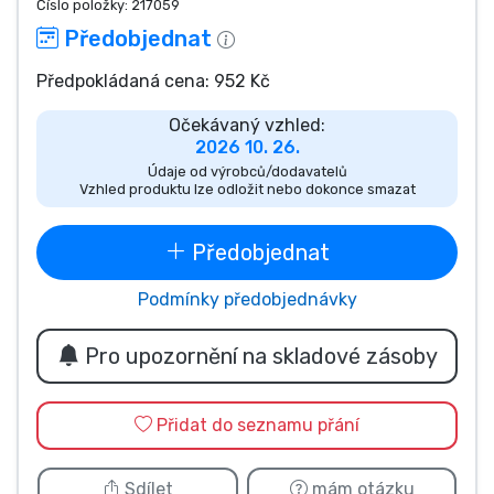
Číslo položky:
217059
Typy produktů
Předobjednat
Předpokládaná cena: 952 Kč
Značky
Očekávaný vzhled:
2026 10. 26.
Údaje od výrobců/dodavatelů
Vzhled produktu lze odložit nebo dokonce smazat
Předobjednat
Podmínky předobjednávky
Pro upozornění na skladové zásoby
Přidat do seznamu přání
Sdílet
mám otázku