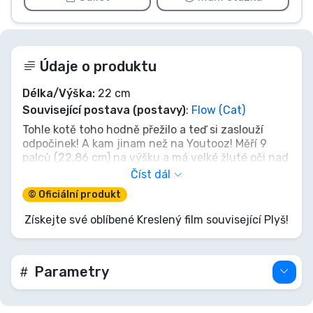
Údaje o produktu
Délka/Výška:
22 cm
Související postava (postavy)
:
Flow (Cat)
Tohle kotě toho hodně přežilo a teď si zaslouží
odpočinek! A kam jinam než na Youtooz! Měří 9
palců (22,86 cm) na výšku a má velké žluté oči nad
hnědým čumákem a zakřiveným úsměvem,
Číst dál
zatímco zaoblené uši s růžovým vnitřkem vykukují
© Oficiální produkt
z vrcholu jeho černé hlavy, tlapky spočívají vpředu
mezi dopředu nataženýma zadníma nohama, které
Získejte své oblíbené Kreslený film související Plyš!
ukazují polštářky tlap ve tvaru srdce, a dlouhý
ocas se kroutí od jeho zad. Tento plyšák je po švy
naplněn 100% PP bavlnou a je vyroben z
nejměkčích minky materiálů, naprosto perfektní
Parametry
pro mazlení nebo pro přežití!
O filmu Flow: