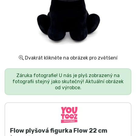
Doprava a platba
Seriálové věci
Filmové věci
Úžasné věci
Dvakrát klikněte na obrázek pro zvětšení
Anime věci
Záruka fotografie! U nás je plyš zobrazený na
fotografii stejný jako skutečný! Aktuální obrázek
od výrobce.
Hráčské věci
Sportovní věci
Hudební věci
Flow plyšová figurka Flow 22 cm