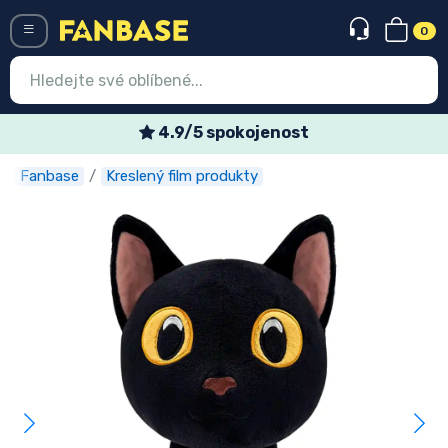
0
Menü
4.9/5 spokojenost
Týd
Fanbase
Kreslený film produkty
Vstup
Registrace
Nejnovější věci
Speciální nabídky
Expresní doručení
Předobjednat
Outlet produkty