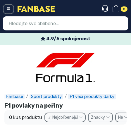
0
Menü
4.9/5 spokojenost
Vstup
Registrace
Nejnovější věci
Speciální nabídky
Expresní doručení
Fanbase
Sport produkty
F1 věci produkty dárky
F1 povlaky na peřiny
Předobjednat
0
kus produktu
Nejoblíbenější
Značky
Ne
Outlet produkty