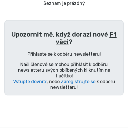
Doprava a platba
Seznam je prázdný
Seriálové věci
Upozornit mě, když dorazí nové
F1
Filmové věci
věci
?
Úžasné věci
Přihlaste se k odběru newsletteru!
Naši členové se mohou přihlásit k odběru
Anime věci
newsletteru svých oblíbených kliknutím na
tlačítko!
Vstupte dovnitř
, nebo
Zaregistrujte se
k odběru
Hráčské věci
newsletteru!
Sportovní věci
Hudební věci