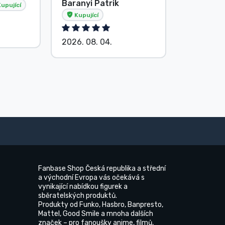
Baranyi Patrik
E. Hipsá
upující
Kupující
2026. 08.
2026. 08. 04.
Fanbase Shop Česká republika a střední
a východní Evropa vás očekává s
vynikající nabídkou figurek a
sběratelských produktů.
Produkty od Funko, Hasbro, Banpresto,
Mattel, Good Smile a mnoha dalších
značek – pro fanoušky anime, filmů,