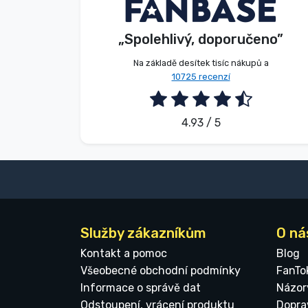
Beze jména
Kupující
Značky
„Spolehlivý, doporučeno”
2026. 08. 05.
Na základě desítek tisíc nákupů a
10725 recenzí
4.93 / 5
Služby zákazníkům
O ná
Kontakt a pomoc
Blog
Všeobecné obchodní podmínky
FanTo
Informace o správě dat
Názor
Odstoupení, vrácení produktu
Dopra