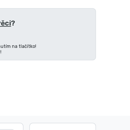
věci
?
utím na tlačítko!
!