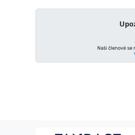
Seriálové věci
Upoz
Filmové věci
Úžasné věci
Naši členové se 
Anime věci
Hráčské věci
Sportovní věci
Hudební věci
Typy produktů