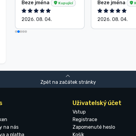
Beze jména
Beze jména
Kupující
K
2026. 08. 04.
2026. 08. 04.
Zpět na začátek stránky
s
Uživatelský účet
Vstup
ken
Registrace
y na nás
Zapomenuté heslo
va a platba
Košík