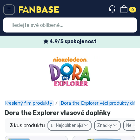
0
Menü
4.9/5 spokojenost
Vstup
Registrace
Nejnovější věci
Speciální nabídky
Expresní doručení
Kreslený film produkty
Dora the Explorer věci produkty dárk
Dora the Explorer vlasové doplňky
Předobjednat
3
kus produktu
Nejoblíbenější
Značky
Ne
Outlet produkty