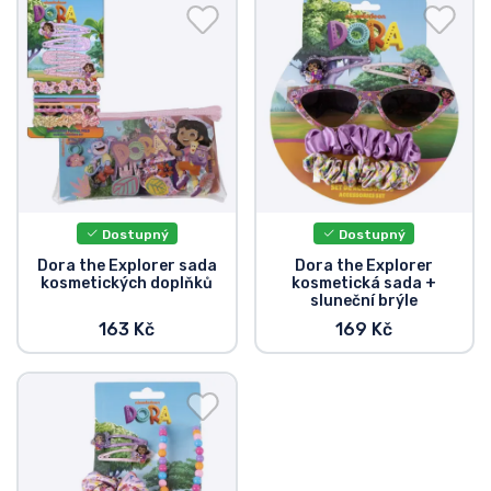
Doprava a platba
Seriálové věci
Filmové věci
Úžasné věci
Dostupný
Dostupný
Anime věci
Dora the Explorer sada
Dora the Explorer
kosmetických doplňků
kosmetická sada +
sluneční brýle
Hráčské věci
163 Kč
169 Kč
Sportovní věci
Hudební věci