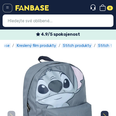
0
Menü
4.9/5 spokojenost
nbase
Kreslený film produkty
Stitch produkty
Stitch ta
Vstup
Registrace
Nejnovější věci
Speciální nabídky
Expresní doručení
Předobjednat
Outlet produkty