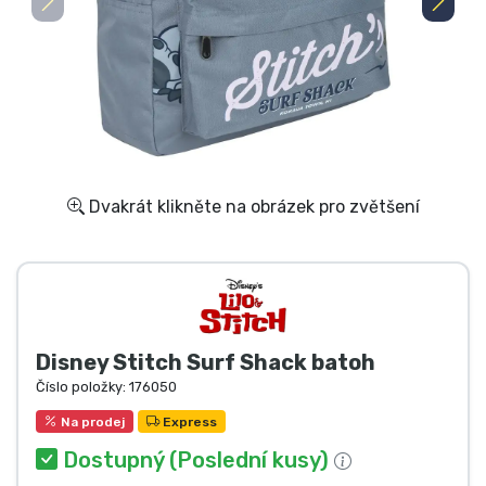
Doprava a platba
Seriálové věci
Filmové věci
Úžasné věci
Dvakrát klikněte na obrázek pro zvětšení
Anime věci
Hráčské věci
Disney Stitch Surf Shack batoh
Sportovní věci
Číslo položky:
176050
Na prodej
Express
Hudební věci
Dostupný (Poslední kusy)