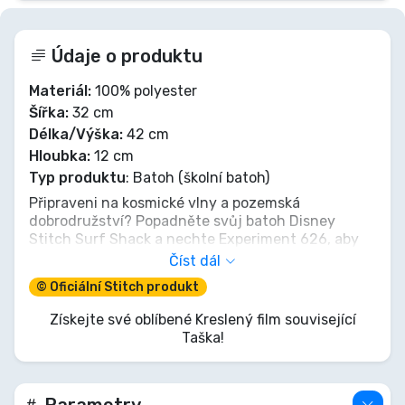
Údaje o produktu
Materiál:
100% polyester
Šířka:
32 cm
Délka/Výška:
42 cm
Hloubka:
12 cm
Typ produktu
: Batoh (školní batoh)
Připraveni na kosmické vlny a pozemská
dobrodružství? Popadněte svůj batoh Disney
Stitch Surf Shack a nechte Experiment 626, aby
vás doprovázel na každé rošťácké výpravě. Má
Číst dál
prostor pro všechny vaše 'Ohana' nezbytnosti a
© Oficiální Stitch produkt
dostatek mimozemské pohody, aby byl každý den
výjimečný. Vzhůru na vlny, kámo!
Získejte své oblíbené Kreslený film související
Taška!