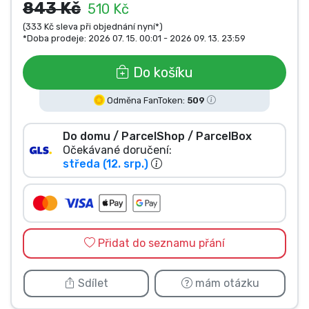
843 Kč
510 Kč
Typy produktů
(333 Kč sleva při objednání nyní*)
*Doba prodeje: 2026 07. 15. 00:01 - 2026 09. 13. 23:59
Značky
Do košíku
Odměna FanToken:
509
Do domu / ParcelShop / ParcelBox
Očekávané doručení:
středa (12. srp.)
Přidat do seznamu přání
Sdílet
mám otázku