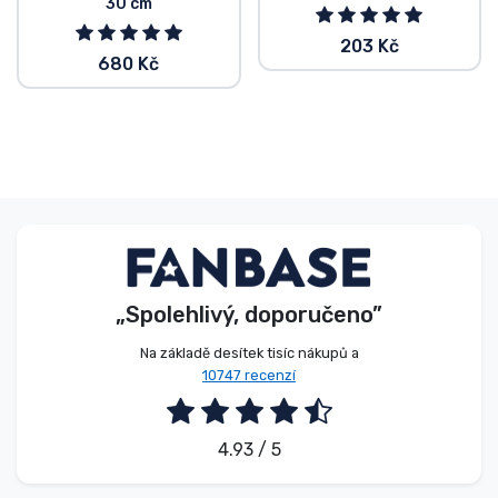
30 cm
203 Kč
680 Kč
„Spolehlivý, doporučeno”
Na základě desítek tisíc nákupů a
10747 recenzí
4.93 / 5