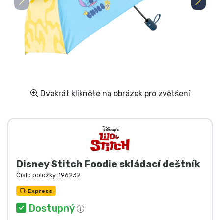
Doprava a platba
Seriálové věci
Filmové věci
Úžasné věci
Dvakrát klikněte na obrázek pro zvětšení
Anime věci
Hráčské věci
Disney Stitch Foodie skládací deštník
Sportovní věci
Číslo položky:
196232
Express
Hudební věci
Dostupný