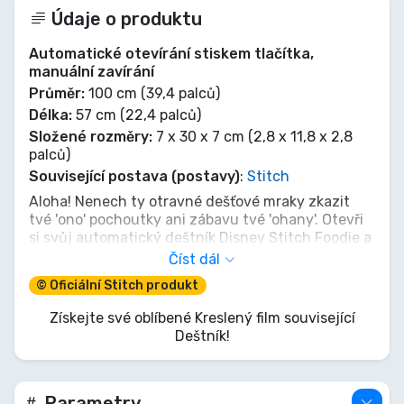
Údaje o produktu
Automatické otevírání stiskem tlačítka,
manuální zavírání
Průměr:
100 cm (39,4 palců)
Délka:
57 cm (22,4 palců)
Složené rozměry:
7 x 30 x 7 cm (2,8 x 11,8 x 2,8
palců)
Související postava (postavy)
:
Stitch
Aloha! Nenech ty otravné dešťové mraky zkazit
tvé 'ono' pochoutky ani zábavu tvé 'ohany'. Otevři
si svůj automatický deštník Disney Stitch Foodie a
čel bouři s charakteristickou rošťárnou
Číst dál
Experimentu 626! Tento kompaktní parťák se
© Oficiální Stitch produkt
aktivuje rychleji, než Stitch stihne říct 'Meega,
nala kweesta!', udrží tě v suchu a připraveného na
Získejte své oblíbené Kreslený film související
další dobrodružství. Takže jen klid, dej si svačinu a
Deštník!
nech tohohle malého modrého mimozemšťana
proměnit každý liják v tropickou párty!
Parametry