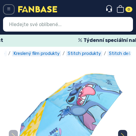
0
Menü
Týdenní speciální nabídky
ase
Kreslený film produkty
Stitch produkty
Stitch deštn
Vstup
Registrace
Nejnovější věci
Speciální nabídky
Expresní doručení
Předobjednat
Outlet produkty