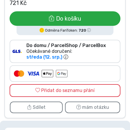
721 Kč
Typy produktů
Do košíku
Značky
Odměna FanToken:
720
Do domu / ParcelShop / ParcelBox
Očekávané doručení:
středa (12. srp.)
Přidat do seznamu přání
Sdílet
mám otázku