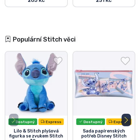
265 Kč
231 Kč
Populární Stitch věci
Dostupný
Express
Dostupný
Express
Lilo & Stitch plyšová
Sada papírenských
figurka se zvukem Stitch
potřeb Disney Stitch