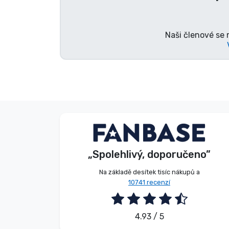
Značky
Naši členové se 
G. Gábor
Kupující
„Spolehlivý, doporučeno”
2026. 08. 07.
Na základě desítek tisíc nákupů a
10741 recenzí
4.93 / 5