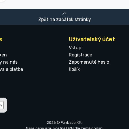
Zpět na začátek stránky
s
Uživatelský účet
Vstup
ken
Registrace
y na nás
Zapomenuté heslo
va a platba
Košík
2026 © Fanbase Kft.
Naše ceny jsou včetně DPH dle země dodání