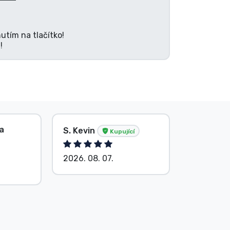
utím na tlačítko!
!
la
S. Kevin
Beze jm
Kupující
2026. 08. 07.
2026. 08.