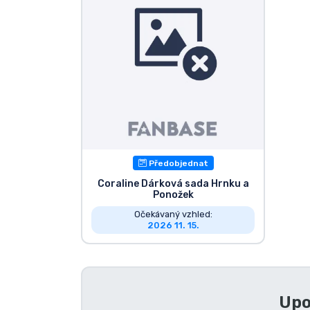
Seriálové věci
Filmové věci
Úžasné věci
Anime věci
Předobjednat
Hráčské věci
Coraline Dárková sada Hrnku a
Ponožek
Očekávaný vzhled:
Sportovní věci
2026 11. 15.
Hudební věci
Upo
Typy produktů