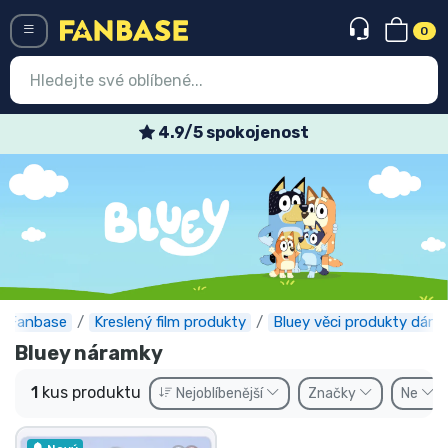
0
Menü
4.9/5 spokojenost
Vstup
Registrace
Nejnovější věci
Speciální nabídky
Expresní doručení
Fanbase
Kreslený film produkty
Bluey věci produkty dárky
Bluey náramky
Předobjednat
1
kus produktu
Nejoblíbenější
Značky
Ne
Outlet produkty