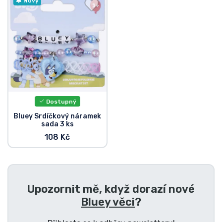
Doprava a platba
Nový
Seriálové věci
Filmové věci
Úžasné věci
Dostupný
Anime věci
Bluey Srdíčkový náramek
sada 3 ks
108 Kč
Hráčské věci
Sportovní věci
Upozornit mě, když dorazí nové
Hudební věci
Bluey věci
?