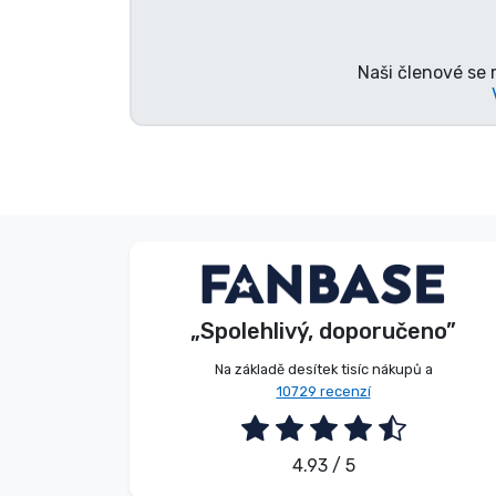
Značky
Naši členové se 
V. Éva
Kupující
„Spolehlivý, doporučeno”
2026. 08. 06.
Na základě desítek tisíc nákupů a
10729 recenzí
4.93 / 5