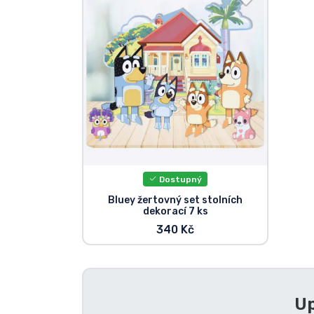
Seriálové věci
Filmové věci
Úžasné věci
Anime věci
Dostupný
Hráčské věci
Bluey žertovný set stolních
dekorací 7 ks
Sportovní věci
340 Kč
Hudební věci
Up
Typy produktů