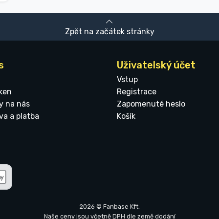
Zpět na začátek stránky
s
Uživatelský účet
Vstup
ken
Registrace
y na nás
Zapomenuté heslo
va a platba
Košík
2026 © Fanbase Kft.
Naše ceny jsou včetně DPH dle země dodání