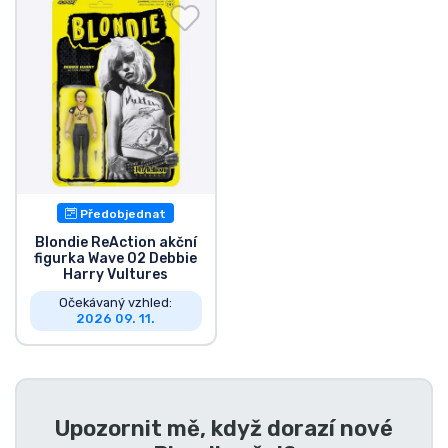
Doprava a platba
Seriálové věci
Filmové věci
Úžasné věci
Předobjednat
Anime věci
Blondie ReAction akční
figurka Wave 02 Debbie
Harry Vultures
Hráčské věci
Očekávaný vzhled:
2026 09. 11.
Sportovní věci
Hudební věci
Upozornit mě, když dorazí nové