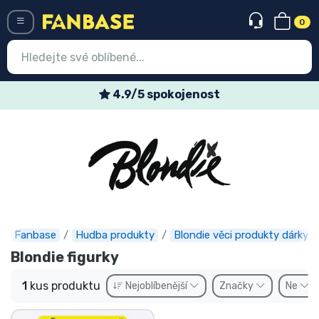
0
Menü
4.9/5 spokojenost
Vstup
Registrace
Nejnovější věci
Speciální nabídky
Expresní doručení
Fanbase
Hudba produkty
Blondie věci produkty dárky
Blondie figurky
Předobjednat
1
kus produktu
Nejoblíbenější
Značky
Ne
Outlet produkty