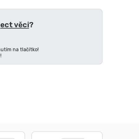
ject věci
?
utím na tlačítko!
!