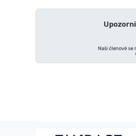
Seriálové věci
Upozorni
Filmové věci
Úžasné věci
Naši členové se 
Anime věci
Hráčské věci
Sportovní věci
Hudební věci
Typy produktů