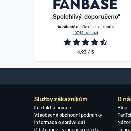
Beze jména
Kupující
Značky
„Spolehlivý, doporučeno”
2026. 08. 08.
Na základě desítek tisíc nákupů a
10745 recenzí
4.93 / 5
Služby zákazníkům
O ná
Kontakt a pomoc
Blog
Všeobecné obchodní podmínky
FanTo
Informace o správě dat
Názor
Odstoupení, vrácení produktu
Dopra