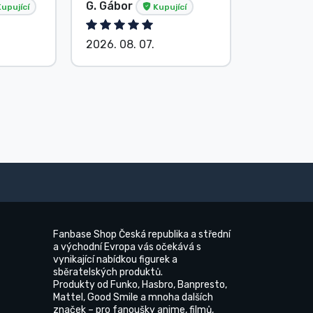
G. Gábor
P. Veron
upující
Kupující
2026. 08. 07.
2026. 08.
Fanbase Shop Česká republika a střední
a východní Evropa vás očekává s
vynikající nabídkou figurek a
sběratelských produktů.
Produkty od Funko, Hasbro, Banpresto,
Mattel, Good Smile a mnoha dalších
značek – pro fanoušky anime, filmů,