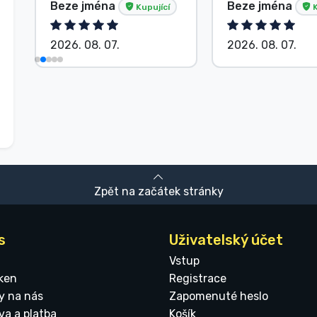
Beze jména
Beze jména
Kupující
K
2026. 08. 07.
2026. 08. 07.
Zpět na začátek stránky
s
Uživatelský účet
Vstup
ken
Registrace
y na nás
Zapomenuté heslo
va a platba
Košík