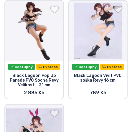
Doprava a platba
Seriálové věci
Filmové věci
Úžasné věci
Dostupný
Express
Dostupný
Express
Anime věci
Black Lagoon Pop Up
Black Lagoon Vivit PVC
Parade PVC Socha Revy
soška Revy 16 cm
Velikost L 21 cm
Hráčské věci
2 885 Kč
789 Kč
Sportovní věci
Hudební věci