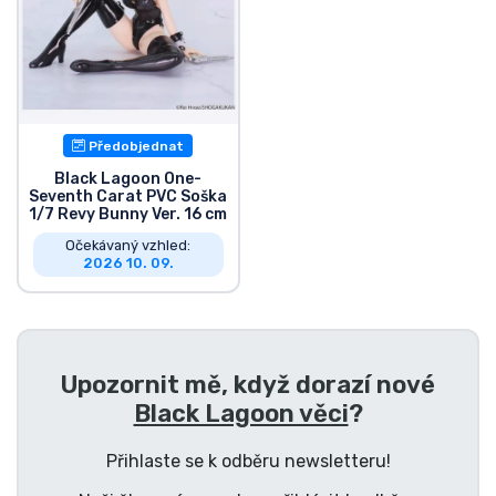
Typy produktů
Značky
Předobjednat
Black Lagoon One-
Seventh Carat PVC Soška
1/7 Revy Bunny Ver. 16 cm
Očekávaný vzhled:
2026 10. 09.
Upozornit mě, když dorazí nové
Black Lagoon věci
?
Přihlaste se k odběru newsletteru!