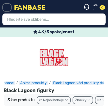
0
Menü
4.9/5 spokojenost
Vstup
Registrace
Nejnovější věci
Speciální nabídky
Expresní doručení
Fanbase
Anime produkty
Black Lagoon věci produkty dárk
Předobjednat
Black Lagoon figurky
Outlet produkty
3
kus produktu
Nejoblíbenější
Značky
Ne