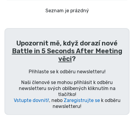
Doprava a platba
Seznam je prázdný
Seriálové věci
Filmové věci
Upozornit mě, když dorazí nové
Battle in 5 Seconds After Meeting
Úžasné věci
věci
?
Anime věci
Přihlaste se k odběru newsletteru!
Naši členové se mohou přihlásit k odběru
Hráčské věci
newsletteru svých oblíbených kliknutím na
tlačítko!
Vstupte dovnitř
, nebo
Zaregistrujte se
k odběru
Sportovní věci
newsletteru!
Hudební věci