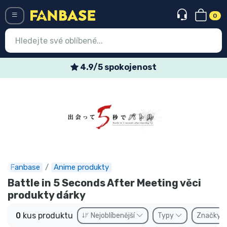
0
Menü
4.9/5 spokojenost
Vstup
Registrace
Nejnovější věci
Speciální nabídky
Expresní doručení
Fanbase
Anime produkty
Battle in 5 Seconds After Meeting věci
Předobjednat
produkty dárky
Outlet produkty
0
kus produktu
Nejoblíbenější
Typy
Značky