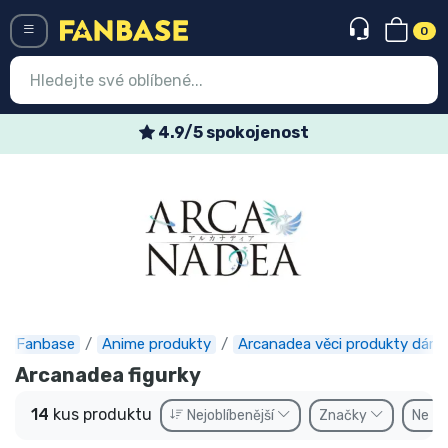
0
Menü
Týdenní speciální nabídky
Vstup
Registrace
Nejnovější věci
Speciální nabídky
Expresní doručení
Fanbase
Anime produkty
Arcanadea věci produkty dárk
Předobjednat
Arcanadea figurky
Outlet produkty
14
kus produktu
Nejoblíbenější
Značky
Ne