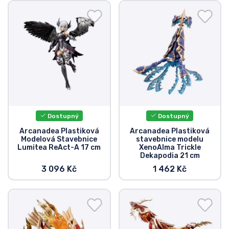
Doprava a platba
Seriálové věci
Filmové věci
Úžasné věci
Dostupný
Dostupný
Anime věci
Arcanadea Plastiková
Arcanadea Plastiková
Modelová Stavebnice
stavebnice modelu
Lumitea ReAct-A 17 cm
XenoAlma Trickle
Hráčské věci
Dekapodia 21 cm
3 096 Kč
1 462 Kč
Sportovní věci
Hudební věci