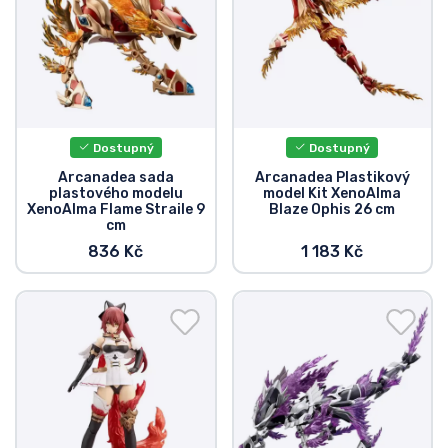
Typy produktů
Značky
Dostupný
Dostupný
Arcanadea sada
Arcanadea Plastikový
plastového modelu
model Kit XenoAlma
XenoAlma Flame Straile 9
Blaze Ophis 26 cm
cm
836 Kč
1 183 Kč