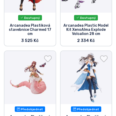
Dostupný
Dostupný
Arcanadea Plastiková
Arcanadea Plastic Model
stavebnice Charmed 17
Kit XenoAlma Explode
cm
Volcalion 28 cm
3 525 Kč
2 334 Kč
Předobjednat
Předobjednat