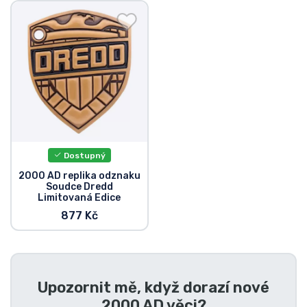
Doprava a platba
Seriálové věci
Filmové věci
Úžasné věci
Dostupný
Anime věci
2000 AD replika odznaku
Soudce Dredd
Limitovaná Edice
Hráčské věci
877 Kč
Sportovní věci
Hudební věci
Upozornit mě, když dorazí nové
2000 AD věci
?