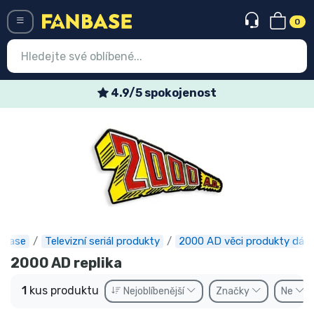
0
Menü
4.9/5 spokojenost
Vstup
Registrace
Nejnovější věci
Speciální nabídky
Expresní doručení
nbase
Televizní seriál produkty
2000 AD věci produkty dárk
Předobjednat
2000 AD replika
Outlet produkty
1
kus produktu
Nejoblíbenější
Značky
Ne