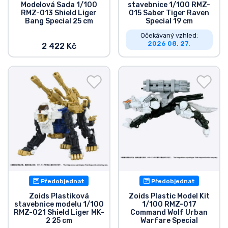
Modelová Sada 1/100
stavebnice 1/100 RMZ-
Typy produktů
RMZ-013 Shield Liger
015 Saber Tiger Raven
Bang Special 25 cm
Special 19 cm
Očekávaný vzhled:
Značky
2026 08. 27.
2 422 Kč
Předobjednat
Předobjednat
Zoids Plastiková
Zoids Plastic Model Kit
stavebnice modelu 1/100
1/100 RMZ-017
RMZ-021 Shield Liger MK-
Command Wolf Urban
2 25 cm
Warfare Special