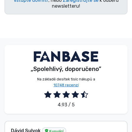
Vstupte dovnitř
, nebo
Zaregistrujte se
k odběru
newsletteru!
„Spolehlivý, doporučeno”
Na základě desítek tisíc nákupů a
10748 recenzí
4.93 / 5
Sulyok
Beze jmé
Kupující