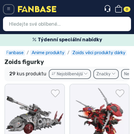
0
Menü
Týdenní speciální nabídky
Fanbase
Anime produkty
Zoids věci produkty dárky
Vstup
Registrace
Zoids figurky
Nejnovější věci
29
kus produktu
Nejoblíbenější
Značky
Ne
Speciální nabídky
Expresní doručení
Předobjednat
Outlet produkty