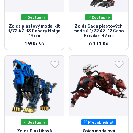
Doprava a platba
Dostupný
Dostupný
Seriálové věci
Zoids plastový model kit
Zoids Sada plastových
1/72 AZ-13 Canory Molga
modelů 1/72 AZ-12 Geno
19 cm
Breaker 32 cm
Filmové věci
1 905 Kč
6 104 Kč
Úžasné věci
Anime věci
Hráčské věci
Sportovní věci
Hudební věci
Dostupný
Předobjednat
Zoids Plastiková
Zoids modelová