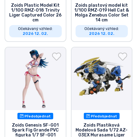
Zoids Plastic Model Kit
Zoids plastový model kit
1/100 RMZ-018 Trinity
1/100 RMZ-019 Hell Cat &
Liger Captured Color 26
Molga Zenebus Color Set
cm
14 cm
Očekávaný vzhled:
Očekávaný vzhled:
2026 12. 02.
2026 12. 02.
Předobjednat
Předobjednat
Zoids Genesis SF-G01
Zoids Plastiková
Spark Fig Grande PVC
Modelová Sada 1/72 AZ-
figurka 1/7 SF-G01
03EX Murasame Liger