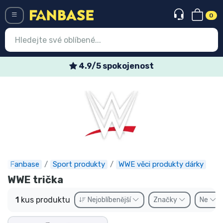
0
Menü
4.9/5 spokojenost
Vstup
Registrace
Nejnovější věci
Speciální nabídky
Expresní doručení
Fanbase
Sport produkty
WWE věci produkty dárky
WWE trička
Předobjednat
1
kus produktu
Nejoblíbenější
Značky
Ne
Outlet produkty