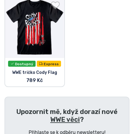
Doprava a platba
Seriálové věci
Filmové věci
Úžasné věci
Dostupný
Express
Anime věci
WWE tričko Cody Flag
789 Kč
Hráčské věci
Sportovní věci
Upozornit mě, když dorazí nové
WWE věci
?
Hudební věci
Přihlaste se k odběru newsletteru!