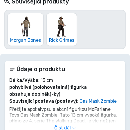
Související produkty
Morgan Jones
Rick Grimes
Údaje o produktu
Délka/Výška:
13 cm
pohyblivá (polohovatelná) figurka
obsahuje doplněk(-ky)
Související postava (postavy)
:
Gas Mask Zombie
Přežijte apokalypsu s akční figurkou McFarlane
Toys Gas Mask Zombie! Tato 13 cm vysoká figurka,
přímo ze 4. série The Walking Dead, je víc než jen
sběratelský kousek – je to kousek
Číst dál