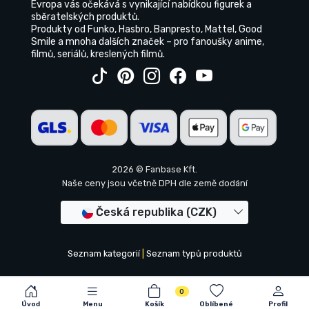
Evropa vás očekává s vynikající nabídkou figurek a
sběratelských produktů.
Produkty od Funko, Hasbro, Banpresto, Mattel, Good
Smile a mnoha dalších značek – pro fanoušky anime,
filmů, seriálů, kreslených filmů.
2026 © Fanbase Kft.
Naše ceny jsou včetně DPH dle země dodání
Česká republika (CZK)
Seznam kategorií
|
Seznam typů produktů
0
Úvod
Menu
Košík
Oblíbené
Profil