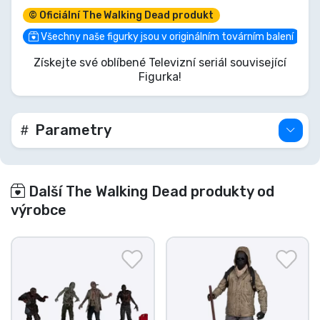
postapokalyptické historie. Oděný ve své typické
© Oficiální The Walking Dead produkt
plynové masce a taktické výbavě, je připraven
ploužit se do vaší sbírky. Nenechte si ujít tuto
Všechny naše figurky jsou v originálním továrním balení
šanci vlastnit kousek hordy chodců, než bude příliš
Získejte své oblíbené Televizní seriál související
pozdě a budete odkázáni sami na sebe!
Figurka!
Parametry
Další The Walking Dead produkty od
výrobce