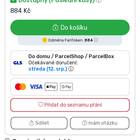
Typy produktů
884 Kč
Značky
Do košíku
Odměna FanToken:
884
Do domu / ParcelShop / ParcelBox
Očekávané doručení:
středa (12. srp.)
Přidat do seznamu přání
Sdílet
mám otázku