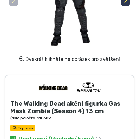
Doprava a platba
Seriálové věci
Filmové věci
Úžasné věci
Dvakrát klikněte na obrázek pro zvětšení
Anime věci
Hráčské věci
The Walking Dead akční figurka Gas
Sportovní věci
Mask Zombie (Season 4) 13 cm
Číslo položky:
218609
Hudební věci
Express
Dostupný (Poslední kusy)