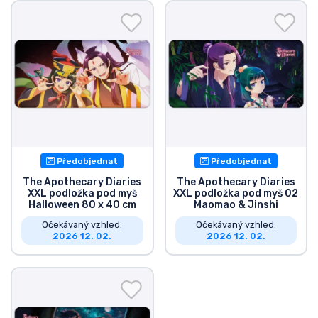
Doprava a platba
Seriálové věci
Filmové věci
Úžasné věci
Předobjednat
Předobjednat
Anime věci
The Apothecary Diaries
The Apothecary Diaries
XXL podložka pod myš
XXL podložka pod myš 02
Halloween 80 x 40 cm
Maomao & Jinshi
Hráčské věci
Očekávaný vzhled:
Očekávaný vzhled:
2026 12. 02.
2026 12. 02.
Sportovní věci
Hudební věci