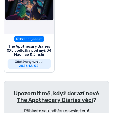
Typy produktů
Značky
Předobjednat
The Apothecary Diaries
XXL podložka pod myš 04
Maomao & Jinshi
Očekávaný vzhled:
2026 12. 02.
Upozornit mě, když dorazí nové
The Apothecary Diaries věci
?
Přihlaste se k odběru newsletteru!