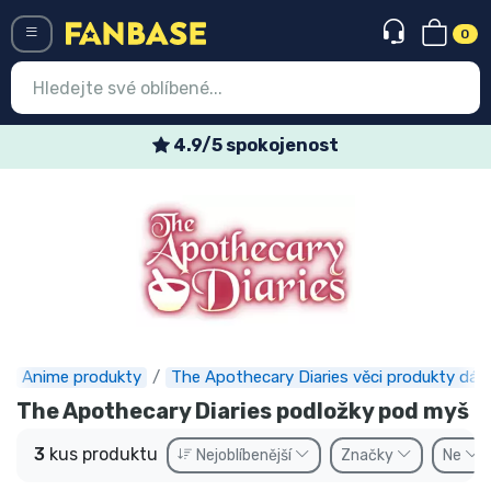
0
Menü
4.9/5 spokojenost
Vstup
Registrace
Nejnovější věci
Speciální nabídky
Expresní doručení
Anime produkty
The Apothecary Diaries věci produkty dár
Předobjednat
The Apothecary Diaries podložky pod myš
Outlet produkty
3
kus produktu
Nejoblíbenější
Značky
Ne