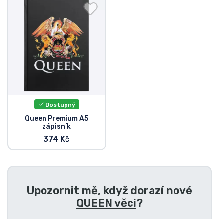
Doprava a platba
Seriálové věci
Filmové věci
Úžasné věci
Dostupný
Anime věci
Queen Premium A5
zápisník
374 Kč
Hráčské věci
Sportovní věci
Upozornit mě, když dorazí nové
Hudební věci
QUEEN věci
?