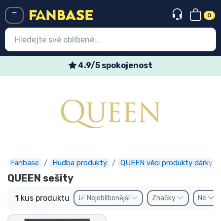
0
Menü
4.9/5 spokojenost
Vstup
Registrace
Nejnovější věci
Speciální nabídky
Expresní doručení
Fanbase
Hudba produkty
QUEEN věci produkty dárky
QUEEN sešity
Předobjednat
1
kus produktu
Nejoblíbenější
Značky
Ne
Outlet produkty