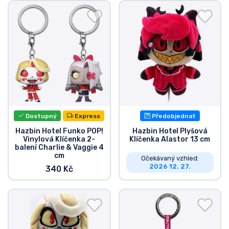
Doprava a platba
Seriálové věci
Filmové věci
Úžasné věci
Dostupný
Express
Předobjednat
Anime věci
Hazbin Hotel Funko POP!
Hazbin Hotel Plyšová
Vinylová Klíčenka 2-
Klíčenka Alastor 13 cm
balení Charlie & Vaggie 4
Hráčské věci
cm
Očekávaný vzhled:
2026 12. 27.
340 Kč
Sportovní věci
Hudební věci