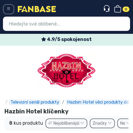
0
Menü
4.9/5 spokojenost
Vstup
Registrace
Nejnovější věci
Speciální nabídky
Expresní doručení
e
Televizní seriál produkty
Hazbin Hotel věci produkty dárk
Předobjednat
Hazbin Hotel klíčenky
Outlet produkty
8
kus produktu
Nejoblíbenější
Značky
Ne