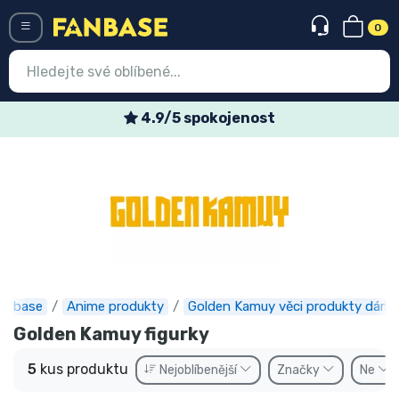
0
Menü
4.9/5 spokojenost
Vstup
Registrace
Nejnovější věci
Speciální nabídky
Expresní doručení
anbase
Anime produkty
Golden Kamuy věci produkty dárky
Předobjednat
Golden Kamuy figurky
Outlet produkty
5
kus produktu
Nejoblíbenější
Značky
Ne