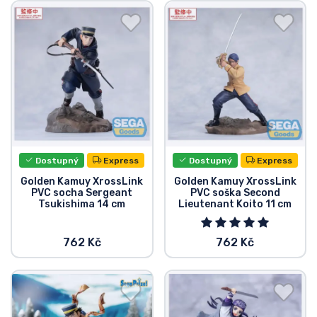
Doprava a platba
Seriálové věci
Filmové věci
Úžasné věci
Dostupný
Express
Dostupný
Express
Anime věci
Golden Kamuy XrossLink
Golden Kamuy XrossLink
PVC socha Sergeant
PVC soška Second
Tsukishima 14 cm
Lieutenant Koito 11 cm
Hráčské věci
762 Kč
762 Kč
Sportovní věci
Hudební věci