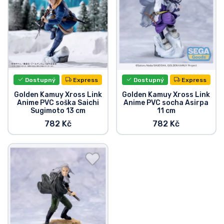
Typy produktů
Značky
Dostupný
Express
Dostupný
Express
Golden Kamuy Xross Link
Golden Kamuy Xross Link
Anime PVC soška Saichi
Anime PVC socha Asirpa
Sugimoto 13 cm
11 cm
782 Kč
782 Kč