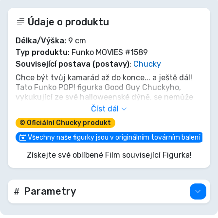
Údaje o produktu
Délka/Výška:
9 cm
Typ produktu
: Funko MOVIES #1589
Související postava (postavy)
:
Chucky
Chce být tvůj kamarád až do konce... a ještě dál!
Tato Funko POP! figurka Good Guy Chuckyho,
vykukující ze své halloweenské dýně, se nemůže
dočkat, až si bude hrát. S tím nevinným úsměvem
Číst dál
a malým nožíkem je dokonalým, děsivě roztomilým
© Oficiální Chucky produkt
přírůstkem do tvé sbírky. Jen se k němu neotáčej
zády! Ade due Damballa, přines si tohohle malého
Všechny naše figurky jsou v originálním továrním balení
psychopata domů!
Získejte své oblíbené Film související Figurka!
Parametry