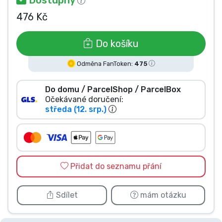
Typy produktů
476 Kč
Značky
Do košíku
Odměna FanToken:
475
Do domu / ParcelShop / ParcelBox
Očekávané doručení:
středa (12. srp.)
Přidat do seznamu přání
Sdílet
mám otázku