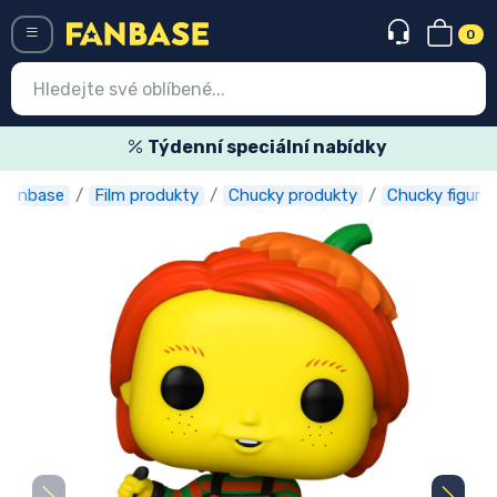
0
Menü
Týdenní speciální nabídky
Fanbase
Film produkty
Chucky produkty
Chucky figurky
Vstup
Registrace
Nejnovější věci
Speciální nabídky
Expresní doručení
Předobjednat
Outlet produkty