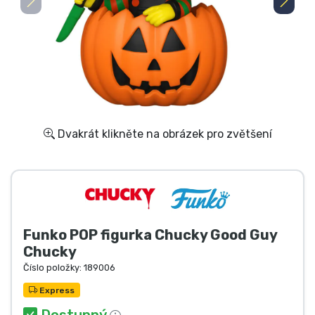
Doprava a platba
Seriálové věci
Filmové věci
Úžasné věci
Dvakrát klikněte na obrázek pro zvětšení
Anime věci
Hráčské věci
Funko POP figurka Chucky Good Guy
Sportovní věci
Chucky
Číslo položky:
189006
Hudební věci
Express
Dostupný