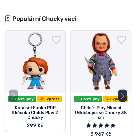
Populární Chucky věci
Dostupný
Express
Dostupný
Express
Kapesní Funko POP
Child´s Play Mluvící
Klíčenka Childs Play 2
Ušklebující se Chucky 38
Chucky
cm
299 Kč
3 967 Kč