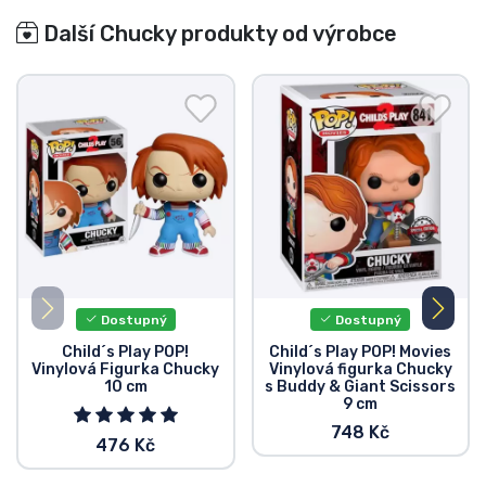
Další Chucky produkty od výrobce
Dostupný
Dostupný
Child´s Play POP!
Child´s Play POP! Movies
Vinylová Figurka Chucky
Vinylová figurka Chucky
10 cm
s Buddy & Giant Scissors
9 cm
748 Kč
476 Kč